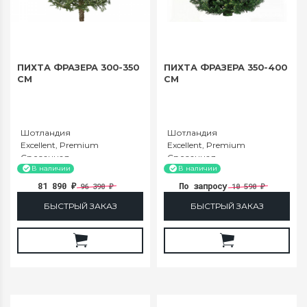
ПИХТА ФРАЗЕРА 300-350
ПИХТА ФРАЗЕРА 350-400
СМ
СМ
Шотландия
Шотландия
Excellent, Premium
Excellent, Premium
Срезанная
Срезанная
250-300
350-400
В наличии
В наличии
81 890
По запросу
96 390
10 590
₽
₽
₽
БЫСТРЫЙ ЗАКАЗ
БЫСТРЫЙ ЗАКАЗ