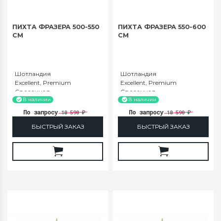
ПИХТА ФРАЗЕРА 500-550
ПИХТА ФРАЗЕРА 550-600
СМ
СМ
Шотландия
Шотландия
Excellent, Premium
Excellent, Premium
Срезанная
Срезанная
500-550
550-600
В наличии
В наличии
По запросу
По запросу
10 590
10 590
₽
₽
БЫСТРЫЙ ЗАКАЗ
БЫСТРЫЙ ЗАКАЗ