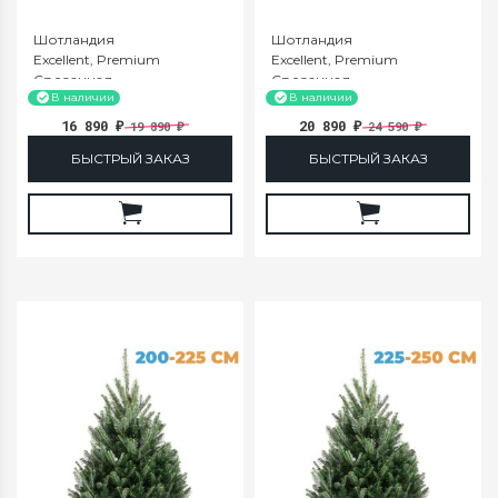
Шотландия
Шотландия
Excellent, Premium
Excellent, Premium
Срезанная
Срезанная
150-175
175-200
В наличии
В наличии
16 890
20 890
19 890
24 590
₽
₽
₽
₽
БЫСТРЫЙ ЗАКАЗ
БЫСТРЫЙ ЗАКАЗ