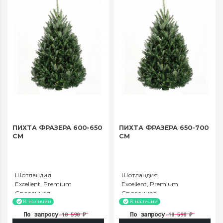
ПИХТА ФРАЗЕРА 600-650
ПИХТА ФРАЗЕРА 650-700
СМ
СМ
Шотландия
Шотландия
Excellent, Premium
Excellent, Premium
Срезанная
Срезанная
600-650
650-700
В наличии
В наличии
По запросу
По запросу
10 590
10 590
₽
₽