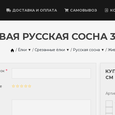
ДОСТАВКА И ОПЛАТА
САМОВЫВОЗ
К
ВАЯ РУССКАЯ СОСНА 3
/
Ёлки
▼
/
Срезанные ёлки
▼
/
Русская сосна
▼
/
Жив
вок
КУП
СМ
е
Арти