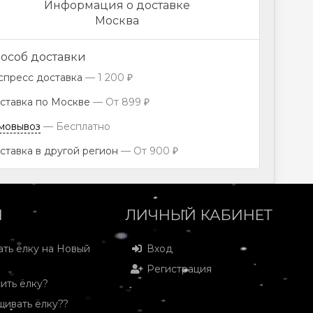
Информация о доставке
Москва
особ доставки
спресс доставка
1 200
₽
ставка по Москве
От
899
₽
мовывоз
Бесплатно
ставка в другой регион
От
900
₽
И
ЛИЧНЫЙ КАБИНЕТ
ать ёлку на Новый
Вход
Регистрация
ить ёлку?
щивать ёлку??