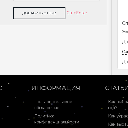
Ctrl+Enter
Сп
Эк
До
Са
До
Ю
ИНФОРМАЦИЯ
СТАТЬ
Пользовательское
Как выбр
соглашение
год?
Политика
Как украс
конфиденциальности
Как выра