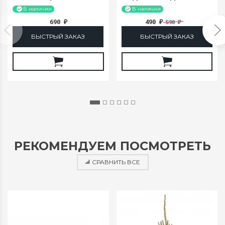
210СМ
ДО 180 СМ
В наличии
В наличии
690
490
590
₽
₽
₽
БЫСТРЫЙ ЗАКАЗ
БЫСТРЫЙ ЗАКАЗ
РЕКОМЕНДУЕМ ПОСМОТРЕТЬ
СРАВНИТЬ ВСЕ