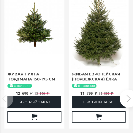
ЖИВАЯ ПИХТА
ЖИВАЯ ЕВРОПЕЙСКАЯ
НОРДМАНА 150-175 СМ
(НОРВЕЖСКАЯ) ЁЛКА
150-175 СМ
В наличии
В наличии
12 690
11 790
13 890
13 890
₽
₽
₽
₽
БЫСТРЫЙ ЗАКАЗ
БЫСТРЫЙ ЗАКАЗ